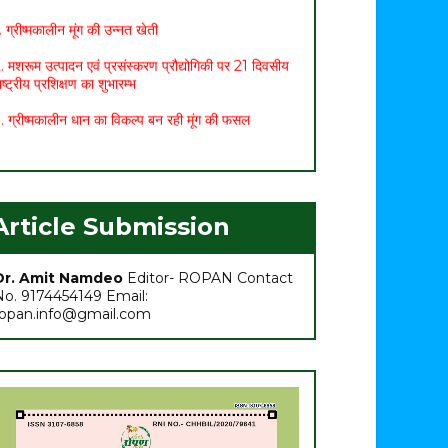
. ग्रीष्मकालीन मूंग की उन्नत खेती
. मशरूम उत्पादन एवं प्रसंस्करण प्रौद्योगिकी पर 21 दिवसीय
ाष्ट्रीय प्रशिक्षण का शुभारम्भ
. ग्रीष्मकालीन धान का विकल्प बन रही मूंग की फसल
. छत्तीसगढ़ बजट 2021: कृषि सम्बंधित प्रमुख प्रावधान
. मासिक कृषि एवं पशुपालन कार्ययोजना (मार्च)
. अच्छा मुनाफा कमाने के लिए (फरवरी-मार्च) में करें इन 10
Article Submission
ब्जियों की खेती
. अधिक मुनाफा कमाने हेतु करें- ग्रीष्मकालीन भिण्डी की खेती
Dr. Amit Namdeo
Editor- ROPAN Contact
No. 9174454149 Email:
ropan.info@gmail.com