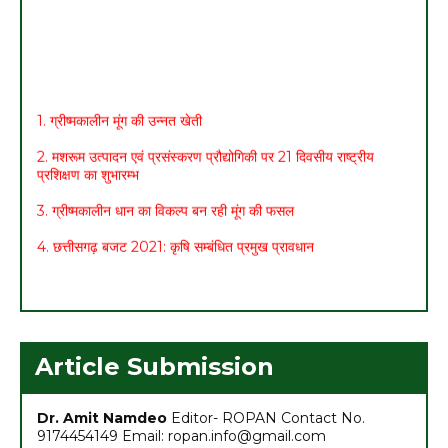
1. ग्रीष्मकालीन मूंग की उन्नत खेती
2. मशरूम उत्पादन एवं प्रसंस्करण प्रौद्योगिकी पर 21 दिवसीय राष्ट्रीय
प्रशिक्षण का शुभारम्भ
3. ग्रीष्मकालीन धान का विकल्प बन रही मूंग की फसल
4. छत्तीसगढ़ बजट 2021: कृषि सम्बंधित प्रमुख प्रावधान
5. मासिक कृषि एवं पशुपालन कार्ययोजना (मार्च)
6. अच्छा मुनाफा कमाने के लिए (फरवरी-मार्च) में करें इन 10 सब्जियों की खेती
7. अधिक मुनाफा कमाने हेतु करें- ग्रीष्मकालीन भिण्डी की खेती
Article Submission
Dr. Amit Namdeo
Editor- ROPAN Contact No.
9174454149 Email: ropan.info@gmail.com