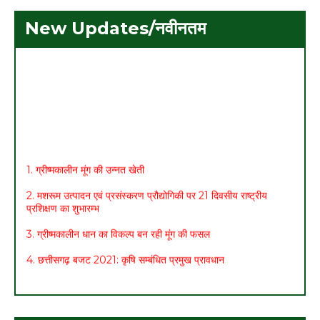
New Updates/नवीनतम
1. ग्रीष्मकालीन मूंग की उन्नत खेती
2. मशरूम उत्पादन एवं प्रसंस्करण प्रौद्योगिकी पर 21 दिवसीय राष्ट्रीय
प्रशिक्षण का शुभारम्भ
3. ग्रीष्मकालीन धान का विकल्प बन रही मूंग की फसल
4. छत्तीसगढ़ बजट 2021: कृषि सम्बंधित प्रमुख प्रावधान
5. मासिक कृषि एवं पशुपालन कार्ययोजना (मार्च)
6. अच्छा मुनाफा कमाने के लिए (फरवरी-मार्च) में करें इन 10 सब्जियों की खेती
7. अधिक मुनाफा कमाने हेतु करें- ग्रीष्मकालीन भिण्डी की खेती