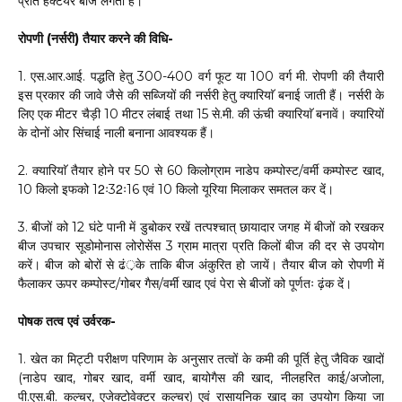
प्रति हैक्टेयर बीज लगता हैं।
रोपणी (नर्सरी) तैयार करने की विधि-
1. एस.आर.आई. पद्धति हेतु 300-400 वर्ग फूट या 100 वर्ग मी. रोपणी की तैयारी
इस प्रकार की जावे जैसे की सब्जियों की नर्सरी हेतु क्यारियाॅ बनाई जाती हैं। नर्सरी के
लिए एक मीटर चैड़ी 10 मीटर लंबाई तथा 15 से.मी. की ऊंची क्यारियाॅ बनावें। क्यारियों
के दोनों ओर सिंचाई नाली बनाना आवश्यक हैं।
2. क्यारियाॅ तैयार होने पर 50 से 60 किलोग्राम नाडेप कम्पोस्ट/वर्मी कम्पोस्ट खाद,
10 किलो इफको 12ः32ः16 एवं 10 किलो यूरिया मिलाकर समतल कर दें।
3. बीजों को 12 घंटे पानी में डुबोकर रखें तत्पश्चात् छायादार जगह में बीजों को रखकर
बीज उपचार सूडोमोनास लोरोसेंस 3 ग्राम मात्रा प्रति किलों बीज की दर से उपयोग
करें। बीज को बोरों से ढं़के ताकि बीज अंकुरित हो जायें। तैयार बीज को रोपणी में
फैलाकर ऊपर कम्पोस्ट/गोबर गैस/वर्मी खाद एवं पेरा से बीजों को पूर्णतः ढ़ंक दें।
पोषक तत्व एवं उर्वरक-
1. खेत का मिट्टी परीक्षण परिणाम के अनुसार तत्वों के कमी की पूर्ति हेतु जैविक खादों
(नाडेप खाद, गोबर खाद, वर्मी खाद, बायोगैस की खाद, नीलहरित काई/अजोला,
पी.एस.बी. कल्चर, एजेक्टोवेक्टर कल्चर) एवं रासायनिक खाद का उपयोग किया जा