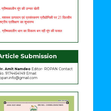
. ग्रीष्मकालीन मूंग की उन्नत खेती
. मशरूम उत्पादन एवं प्रसंस्करण प्रौद्योगिकी पर 21 दिवसीय
ाष्ट्रीय प्रशिक्षण का शुभारम्भ
. ग्रीष्मकालीन धान का विकल्प बन रही मूंग की फसल
. छत्तीसगढ़ बजट 2021: कृषि सम्बंधित प्रमुख प्रावधान
. मासिक कृषि एवं पशुपालन कार्ययोजना (मार्च)
. अच्छा मुनाफा कमाने के लिए (फरवरी-मार्च) में करें इन 10
Article Submission
ब्जियों की खेती
. अधिक मुनाफा कमाने हेतु करें- ग्रीष्मकालीन भिण्डी की खेती
Dr. Amit Namdeo
Editor- ROPAN Contact
No. 9174454149 Email:
ropan.info@gmail.com