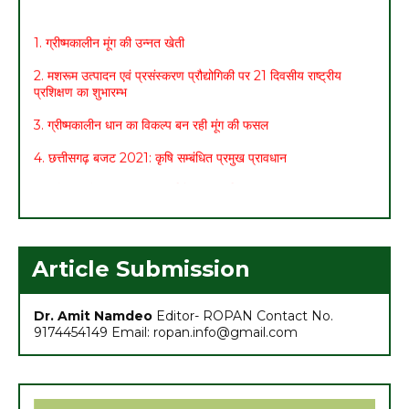
1. ग्रीष्मकालीन मूंग की उन्नत खेती
2. मशरूम उत्पादन एवं प्रसंस्करण प्रौद्योगिकी पर 21 दिवसीय राष्ट्रीय
प्रशिक्षण का शुभारम्भ
3. ग्रीष्मकालीन धान का विकल्प बन रही मूंग की फसल
4. छत्तीसगढ़ बजट 2021: कृषि सम्बंधित प्रमुख प्रावधान
5. मासिक कृषि एवं पशुपालन कार्ययोजना (मार्च)
6. अच्छा मुनाफा कमाने के लिए (फरवरी-मार्च) में करें इन 10 सब्जियों की खेती
7. अधिक मुनाफा कमाने हेतु करें- ग्रीष्मकालीन भिण्डी की खेती
Article Submission
Dr. Amit Namdeo
Editor- ROPAN Contact No.
9174454149 Email: ropan.info@gmail.com