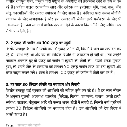
किशोर राजपूत गोबर, गोमूत्र जैसे पशुओं के अपशिष्ट का इस्तेमाल खाद के रूप में कर
रहे हैं।अधिक मात्रा रसायनिक खाद और उर्वरक का इस्तेमाल भूमि, जल, वायु, जीव
जंतु, वनस्पतियों और समस्त पर्यावरण के लिए घातक है। केमिकल फ्री फसल लोगों के
स्वास्थ्य के लिए लाभदायक है और इस प्रकार की जैविक कृषि पर्यावरण के लिए भी
लाभदायक है। कम लागत में अधिक उत्पादन देने के कारण किसानों के लिए आर्थिक रूप
से भी फायदेमंद है।
2. 2 एकड़ की जमीन अब 100 एकड़ पर पहुंची
किशोर राजपूत के गांव में उनके पास दो एकड़ जमीन थी, जिसमें वे धान का उत्पादन कर
रहे थे। लाभ नहीं था और घर की आर्थिक स्थिति भी डांवाडोल हो रही थी। तब उन्होंने
नवाचार अपनाते हुए दो एकड़ की जमीन में तुलसी की खेती की। उसमें अच्छा मुनाफा
हुआ, तो अपने खेत के आसपास की लगभग 70 एकड़ जमीन लीज पर वहां तुलसी और
ब्लेक राइस लगाने लगे। आज वे लगभग 100 एकड़ की जमीन में खेती कर रहे हैं।
3. हर साल 30 किंटल औषधि का उत्पादन और बिक्री
किशोर राजपूत कई प्रकार की औषधियों की जैविक कृषि कर रहे हैं। वे हर साल सीजन
के अनुसार तुलसी, अश्वगंधा, कालमेघ (चिरेता), गिलोय, पाषाणभेद, केवाच, काली हल्दी,
सर्पगंधा, सतावर, नींबूधास आदि की फसल अपने खेतों में लगाते हैं, जिससे उन्हें प्रतिवर्ष
लगभग 30 क्विंटल औषधियों का उत्पादन होता है। इन औषधियों की देश विदेश में
अच्छी खपत है।
Tags:
सफलता की कहानी