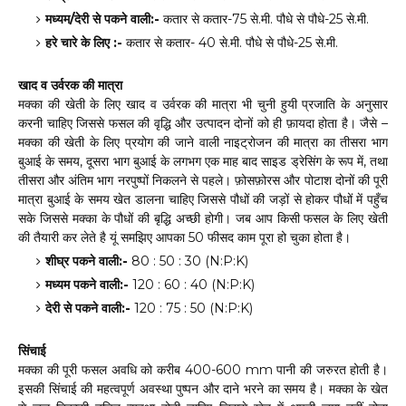
मध्यम/देरी से पकने वाली:-
कतार से कतार-75 से.मी. पौधे से पौधे-25 से.मी.
हरे चारे के लिए :-
कतार से कतार- 40 से.मी. पौधे से पौधे-25 से.मी.
खाद व उर्वरक की मात्रा
मक्का की खेती के लिए खाद व उर्वरक की मात्रा भी चुनी हुयी प्रजाति के अनुसार
करनी चाहिए जिससे फसल की वृद्धि और उत्पादन दोनों को ही फ़ायदा होता है। जैसे –
मक्का की खेती के लिए प्रयोग की जाने वाली नाइट्रोजन की मात्रा का तीसरा भाग
बुआई के समय, दूसरा भाग बुआई के लगभग एक माह बाद साइड ड्रेसिंग के रूप में, तथा
तीसरा और अंतिम भाग नरपुष्पों निकलने से पहले। फ़ोसफ़ोरस और पोटाश दोनों की पूरी
मात्रा बुआई के समय खेत डालना चाहिए जिससे पौधों की जड़ों से होकर पौधों में पहुँच
सके जिससे मक्का के पौधों की बृद्धि अच्छी होगी। जब आप किसी फसल के लिए खेती
की तैयारी कर लेते है यूं समझिए आपका 50 फीसद काम पूरा हो चुका होता है।
शीघ्र पकने वाली:-
80 : 50 : 30 (N:P:K)
मध्यम पकने वाली:-
120 : 60 : 40 (N:P:K)
देरी से पकने वाली:-
120 : 75 : 50 (N:P:K)
सिंचाई
मक्का की पूरी फसल अवधि को करीब 400-600 mm पानी की जरुरत होती है।
इसकी सिंचाई की महत्वपूर्ण अवस्था पुष्पन और दाने भरने का समय है। मक्का के खेत