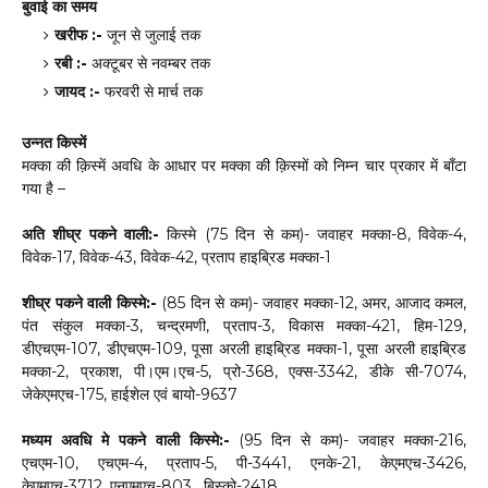
बुवाई का समय
खरीफ :-
जून से जुलाई तक
रबी :-
अक्टूबर से नवम्बर तक
जायद :-
फरवरी से मार्च तक
उन्नत किस्में
मक्का की क़िस्में अवधि के आधार पर मक्का की क़िस्मों को निम्न चार प्रकार में बाँटा
गया है –
अति शीघ्र पकने वाली:-
किस्मे (75 दिन से कम)- जवाहर मक्का-8, विवेक-4,
विवेक-17, विवेक-43, विवेक-42, प्रताप हाइब्रिड मक्का-1
शीघ्र पकने वाली किस्मे:-
(85 दिन से कम)- जवाहर मक्का-12, अमर, आजाद कमल,
पंत संकुल मक्का-3, चन्द्रमणी, प्रताप-3, विकास मक्का-421, हिम-129,
डीएचएम-107, डीएचएम-109, पूसा अरली हाइब्रिड मक्का-1, पूसा अरली हाइब्रिड
मक्का-2, प्रकाश, पी।एम।एच-5, प्रो-368, एक्स-3342, डीके सी-7074,
जेकेएमएच-175, हाईशेल एवं बायो-9637
मध्यम अवधि मे पकने वाली किस्मे:-
(95 दिन से कम)- जवाहर मक्का-216,
एचएम-10, एचएम-4, प्रताप-5, पी-3441, एनके-21, केएमएच-3426,
केएमएच-3712, एनएमएच-803 , बिस्को-2418