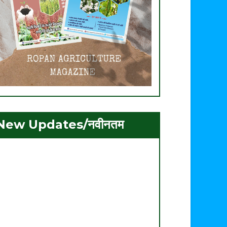
New Updates/नवीनतम
. ग्रीष्मकालीन मूंग की उन्नत खेती