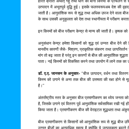
हरित क्रांति अर्थात् गेंहूं तथा धान की बौनी किस्मों के प्रचलन से
उत्पादन में अभूतपुर्व वुद्धि हुई। इसके फलस्वरूपअब देश की वृह
जाती है। आनुवांशिक रूप से शुद्ध तथा अधिक उपज देने वाला ब
के साथ उसकी अनूकुलता को देश तथा स्थानीयता में परीक्षण करता
इन किस्मों को बीज परीक्षण केन्द्र से मान्य की जाती है। कृषक 
अनुसंधान केन्द्र हमेशा किसानों को शुद्ध एवं उन्नत बीज देने की स
मानवीय कारणोें जैसे- मिश्रण, प्राकृतिक संकरण तथा उत्परिवर्तन 
मांग तो बढ़ जाता है परंतु इन कारणों से बीज की आनुवांशिक शुद्धता
पाता। नई किस्मों को विकसित करने तथा उपयोग में लाने तक का उत
डॉ. ए.ए. जानसन के अनुसार-
‘‘बीज उत्पादन, वर्धन तथा वितरण 
किस्म को उगाने से अन्त तक बीज की उत्तमता की रक्षा होने से मूल
है।‘‘
अंतर्राष्ट्रीय स्तर के अनुसार बीज प्रमाणीकरण का ध्येय जनता को
है, जिसके उगाने एवं वितरण पूर्व आनुवांशिक सर्वसामिका रखी गई हो
किया जाता है। प्रमाणीकरण बीज की वेराइटल शुद्धधता तथा अंकुरण
बीज प्रमाणीकरण से किसानों को आनुवांशिक रूप से शुद्ध बीज उचि
उन्नत बीजों का अत्याधिक महत्व है क्योंकि ये उत्पादकता बढ़ाने म