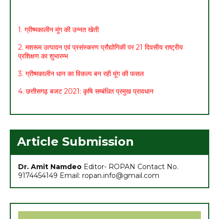
1. ग्रीष्मकालीन मूंग की उन्नत खेती
2. मशरूम उत्पादन एवं प्रसंस्करण प्रौद्योगिकी पर 21 दिवसीय राष्ट्रीय
प्रशिक्षण का शुभारम्भ
3. ग्रीष्मकालीन धान का विकल्प बन रही मूंग की फसल
4. छत्तीसगढ़ बजट 2021: कृषि सम्बंधित प्रमुख प्रावधान
5. मासिक कृषि एवं पशुपालन कार्ययोजना (मार्च)
6. अच्छा मुनाफा कमाने के लिए (फरवरी-मार्च) में करें इन 10 सब्जियों की खेती
7. अधिक मुनाफा कमाने हेतु करें- ग्रीष्मकालीन भिण्डी की खेती
Article Submission
Dr. Amit Namdeo
Editor- ROPAN Contact No.
9174454149 Email: ropan.info@gmail.com