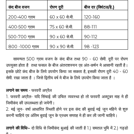
कंद
बीज
वजन
रोपण
दूरी
बीज
दर
(
/
हे
.)
क्विंटल
200-400
ग्राम
60 x 60
से
.
मी
.
120-160
400-500
ग्राम
75 x
60
से
.
मी
.
88-111
500-700
ग्राम
90 x 60
से
.
मी
.
90-112
800 -1000
ग्राम
90 x
90
से
.
मी
.
98 -123
सामन्यत 500 ग्राम वजन के कंद बीज तथा 90 - 60 सेमी. दूरी पर रोपण
उपयुक्त होता है तथा फसल के बीज अंतराशस्यन एव अंत-कर्षन मे आसानी रहती है।
इसके छोटे कंद बीज के लिये उपयोग किया जा सकता है, इसकी रोपण दुरी 40 - 60
सेमी. रखा जाता है । जिसे द्वितीय वर्ष मे बीज के लिये उपयोग किया जाता है ।
लगाने का समय
- फरवरी अप्रैल
1. फरवरी अप्रैल- यदि सिंचाई की उचित व्यवस्था हो तो फरवरी अक्टूबर माह मे ही
जिमीकंद की उपलब्धता हो जयेगी।
2. मई जून- वर्षा आधारित स्थिती होने पर इस कंद की बुवाई मई जून महिने से शुरु
करनी चाहिये एव अंतिम बुवाई जून के प्रथम सप्ताह मे ही कर ली जानी चाहिये।
लगाने की विधिः-
दो विधि से जिमीकंद बुआई की जाती है 1.) समतल भुमि में 2.) गड्डो