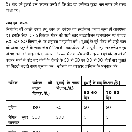
दें। कंद की बुआई इस प्रकार करते हैं कि कंद का कलिका युक्त भाग ऊपर की तरफ
सीधा रहे।
खाद एव उर्वरक
जिमीकंद की अच्छी उपज हेतु खाद एवं उर्वरक का इस्तेमाल करना बहुत ही आवश्यक
है। इसके लिए 10-15 क्विंटल गोबर की सड़ी खाद नाइट्रोजन फास्फोरस एवं पोटाश
80ः 60: 80 किग्रा./हे. के अनुपात में प्रयोग करें। बुआई के पूर्व गोबर की सड़ी खाद
को अंतिम जुताई के समय खेत में मिला दें। फास्फोरस की सम्पूर्ण मात्रा नाइत्रोजन एवं
पोटाश की 1/3 मात्रा बेसल ड्रेसिंग के रूप में तथा शेष बची नत्रजन एवं पोटाश को दो
बराबर भागों में बाँट कर कंदों के रोपाई के 50 से 60 एव 80 से 90 दिनों बाद गुड़ाई
एवं मिट्टी चढ़ाते समय प्रयोग करें। उर्वरकों का व्यवहार तालिका के अनुसार करें।
उर्वरक
उर्वरक
की
बुआई
के
समय
बुआई
के
बाद
कि
.
ग्रा
./
हे
.)
मात्रा
कि
.
ग्रा
./
हे
.)
50-60
70-80
कि
.
ग्रा
./
हे
.)
दिन
दिन
यूरिया
180
60
60
60
सिंगल
सुपर
500
500
0
0
फास्फेट