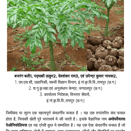
बजरंग बली1, पद्माक्षी ठाकुर2, देवशंकर राम3, एवं उपेन्द्र कुमार नायक2,
1. एम.एस.सी, उद्यानिकी, सब्जी विज्ञान विभाग, इं.गां.कृ.वि.वि.,रायपुर (छ.ग.)
2. श.गु.कृ.महा.एवं अनुसंधान केन्द्र, जगदलपुर (छ.ग.)
3. कार्यालय निदेशक, विस्तार सेंवायें,
इं.गां.कृ.वि.वि.,रायपुर (छ.ग.)
जिमीकंद या सुरन एक महत्वपूर्ण कंदवर्गीय फसल है । यह एक रुपांतरित कंद फसल
होता है, जिसकी खेती पुरे भारतवर्ष मे की जाती है। इसके वैज्ञानिक नाम
अमोर्फोफ्लस
पेओनिफोलियस
एव यह एरेसी कुल मे सम्मलित है। यह एक ऐसा कंदवर्गीय फसल है जो