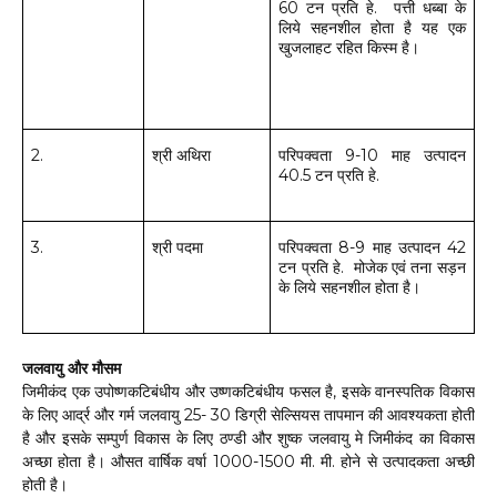
60
टन
प्रति
हे
.
पत्ती
धब्बा
के
लिये
सहनशील
होता
है
यह
एक
खुजलाहट
रहित
किस्म
है।
2.
श्री
अथिरा
परिपक्वता
9-10
माह
उत्पादन
40.5
टन
प्रति
हे
.
3.
श्री
पदमा
परिपक्वता
8-9
माह
उत्पादन
42
टन
प्रति
हे
.
मोजेक
एवं
तना
सड़न
के
लिये
सहनशील
होता
है।
जलवायु और मौसम
जिमीकंद एक उपोष्णकटिबंधीय और उष्णकटिबंधीय फसल है, इसके वानस्पतिक विकास
के लिए आर्द्र और गर्म जलवायु 25- 30 डिग्री सेल्सियस तापमान की आवश्यकता होती
है और इसके सम्पुर्ण विकास के लिए ठण्डी और शुष्क जलवायु मे जिमीकंद का विकास
अच्छा होता है। औसत वार्षिक वर्षा 1000-1500 मी. मी. होने से उत्पादकता अच्छी
होती है।