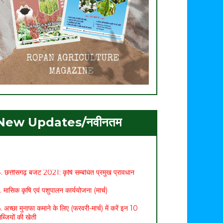
. ग्रीष्मकालीन मूंग की उन्नत खेती
. मशरूम उत्पादन एवं प्रसंस्करण प्रौद्योगिकी पर 21 दिवसीय
New Updates/नवीनतम
ाष्ट्रीय प्रशिक्षण का शुभारम्भ
. ग्रीष्मकालीन धान का विकल्प बन रही मूंग की फसल
. छत्तीसगढ़ बजट 2021: कृषि सम्बंधित प्रमुख प्रावधान
. मासिक कृषि एवं पशुपालन कार्ययोजना (मार्च)
. अच्छा मुनाफा कमाने के लिए (फरवरी-मार्च) में करें इन 10
ब्जियों की खेती
. अधिक मुनाफा कमाने हेतु करें- ग्रीष्मकालीन भिण्डी की खेती