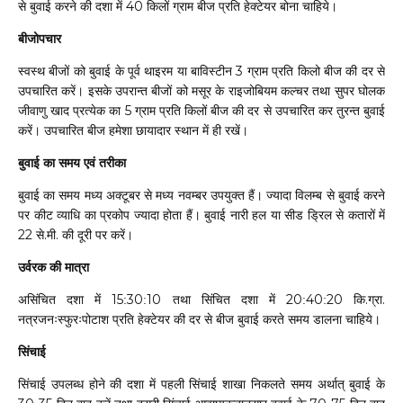
से
बुवाई
करने
की
दशा
में
किलों
ग्राम
बीज
प्रति
हेक्टेयर
बोना
चाहिये।
40
बीजोपचार
स्वस्थ
बीजों
को
बुवाई
के
पूर्व
थाइरम
या
ग्राम
प्रति
किलो
बीज
की
दर
से
3
बाविस्टीन
उपचारित
करें।
इसके
उपरान्त
बीजों
को
मसूर
के
राइजोबियम
कल्चर
तथा
सुपर
घोलक
जीवाणु
खाद
प्रत्येक
का
ग्राम
प्रति
किलों
बीज
की
दर
से
उपचारित
कर
तुरन्त
बुवाई
5
करें।
उपचारित
बीज
हमेशा
छायादार
स्थान
में
ही
रखें।
बुवाई
का
समय
एवं
तरीका
बुवाई
का
समय
मध्य
अक्टूबर
से
मध्य
नवम्बर
उपयुक्त
हैं।
ज्यादा
विलम्ब
से
बुवाई
करने
पर
कीट
व्याधि
का
प्रकोप
ज्यादा
होता
हैं।
बुवाई
नारी
हल
या
सीड
ड्रिल
से
कतारों
में
से
मी
की
दूरी
पर
करें।
22
.
.
उर्वरक
की
मात्रा
असिंचित
दशा
में
तथा
सिंचित
दशा
में
कि
ग्रा
15
30
10
20
40
20
.
.
:
:
:
:
नत्रजनःस्फुरःपोटाश
प्रति
हेक्टेयर
की
दर
से
बीज
बुवाई
करते
समय
डालना
चाहिये।
सिंचाई
सिंचाई
उपलब्ध
होने
की
दशा
में
पहली
सिंचाई
खा
निकलते
समय
अर्थात्
बुवाई
के
शा