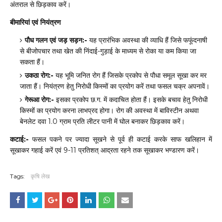
अंतराल
से
छिड़काव
करें।
बीमारियां
एवं
नियंत्रण
पौध
गलन
एवं
जड़
सड़न
यह
प्रारंभिक
अवस्था
की
व्याधि
हैं
जिसे
फफूंदनाषी
:-
से
बीजोपचार
तथा
खेत
की
निंदाई
गुड़ाई
के
माध्यम
से
रोका
या
कम
किया
जा
-
सकता
हैं।
उकठा
रोग
यह
भूमि
जनित
रोग
हैं
जिसके
प्रकोप
से
पौधा
समूल
सूखा
कर
मर
:-
जाता
हैं।
नियंत्रण
हेतु
निरोधी
किस्मों
का
प्रयोग
करें
तथा
फसल
चक्र
अपनावें।
गेरूआ
रोग
इसका
प्रकोप
छ
ग
में
कदाचित
होता
हैं।
इसके
बचाव
हेतु
निरोधी
:-
.
.
किस्मों
का
प्रयोग
करना
लाभप्रद
होगा।
रोग
की
अवस्था
में
बाविस्टीन
अथवा
बेनलेट
दवा
ग्राम
प्रति
लीटर
पानी
में
घोल
बनाकर
छिड़काव
करें।
1.0
कटाई
फसल
पकने
पर
ज्यादा
सूखने
से
पूर्व
ही
कटाई
करके
साफ
खलिहान
में
:-
सूखाकर
गहाई
करें
एवं
प्रति
त्
आद्रता
रहने
तक
सूखाकर
भण्डारण
करें।
9-11
श
Tags:
कृषि लेख