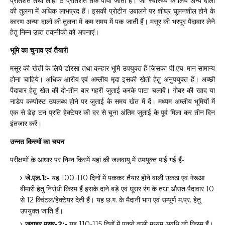
6
प्रति
श
त
तथा
लोहा
प्रति
श
त
तक
पाया
जाता
हैं।
जो
स्वास्थ्य
के
लिये
अन्य
दालों
शी
की
तुलना
में
अधिक
लाभप्रद
हैं।
इसकी
प्रोटीन
उबालने
पर
घ्र
घुलनशील
होने
के
कारण
अन्या
दालों
की
तुलना
में
कम
समय
में
पक
जाती
हैं।
मसूर
की
भरपूर
पैदावार
लेने
हेतु
निम्न
उन्न्त
तकनीकी
को
अपनाएं
।
भूमि
का
चुनाव
एवं
तैयारी
मसूर
की
खेती
के
लिये
डोरसा
तथा
कन्हार
भूमि
उपयुक्त
हैं
जिसका
पी
एच
मान
सामान्य
.
.
होना
चाहिये।
अधिक
क्षारीय
एवं
अम्लीय
मृदा
इसकी
खेती
हेतु
अनुपयुक्त
हैं।
अच्छी
पैदावार
हेतु
खेत
की
दो
तीन
बार
गहरी
जुताई
करके
पाटा
चलावें।
गोबर
की
खाद
या
-
नाडेप
कम्पोस्ट
उपलब्ध
होने
पर
जुताई
के
समय
खेत
में
दें।
मध्यम
अम्लीय
भूमियों
में
एक
से
डेढ़
टन
प्रति
हेक्टेयर
की
दर
से
चूना
अंतिम
जुताई
के
पूर्व
मिला
कर
तीन
दिन
इंतजार
करें।
किस्मों
का
चयन
उन्नत
परीक्षणों
के
आधार
पर
निम्न
किस्में
यहां
की
जलवायु
में
उपयुक्त
पाई
गई
हैं-
जे
एल
यह
दिनों
में
पककर
तैयार
होने
वाली
उकठा
एवं
गेरूआ
.
.1:-
100-110
बीमारी
हेतु
निरोधी
किस्म
हैं
इसके
दाने
बड़े
एवं
धूसर
रंग
के
तथा
औसत
पैदावार
10
से
क्विंटल
हेक्टेयर
देती
हैं।
यह
छ
ग
के
मैदानी
भाग
एवं
सम्पूर्ण
म
प्र
हेतु
12
/
.
.
.
.
उपयुक्त
जाति
हैं।
जवाहर
-2:-
110-115
मसूर
यह
दिनों
में
पकने
वाली
मध्यम
अवधि
की
किस्म
हैं।