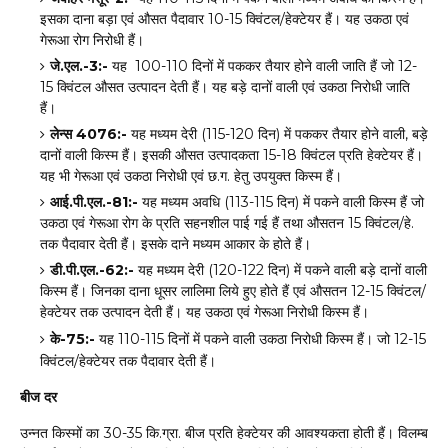
10-15
/
इसका
दाना
बड़ा
एवं
औसत
पैदावार
क्विंटल
हेक्टेयर
हैं।
यह
उकठा
एवं
गेरूआ
रोग
निरोधी
हैं।
जे.
.-3:-
100-110
12-
एल
यह
दिनों
में
पककर
तैयार
होने
वाली
जाति
हैं
जो
15
क्विंटल
औसत
उत्पादन
देती
हैं।
यह
बड़े
दानों
वाली
एवं
उकठा
निरोधी
जाति
हैं।
लेन्स 4076:-
(115-120
)
,
यह
मध्यम
देरी
दिन
में
पककर
तैयार
होने
वाली
बड़े
15-18
दानों
वाली
किस्म
हैं।
इसकी
औसत
उत्पादकता
क्विंटल
प्रति
हेक्टेयर
हैं।
.
.
यह
भी
गेरूआ
एवं
उकठा
निरोधी
एवं
छ
ग
हेतु
उपयुक्त
किस्म
हैं।
आई.
.
.-81:-
(113-115
)
पी
एल
यह
मध्यम
अवधि
दिन
में
पकने
वाली
किस्म
हैं
जो
15
/
.
उकठा
एवं
गेरूआ
रोग
के
प्रति
सहनशील
पाई
गई
हैं
तथा
औसतन
क्विंटल
हे
तक
पैदावार
देती
हैं।
इसके
दाने
मध्यम
आकार
के
होते
हैं।
डी.
.
.-62:-
(120-122
)
पी
एल
यह
मध्यम
देरी
दिन
में
पकने
वाली
बड़े
दानों
वाली
12-15
/
किस्म
हैं।
जिनका
दाना
धूसर
लालिमा
लिये
हुए
होते
हैं
एवं
औसतन
क्विंटल
हेक्टेयर
तक
उत्पादन
देती
हैं।
यह
उकठा
एवं
गेरूआ
निरोधी
किस्म
हैं।
के
यह
दिनों
में
पकने
वाली
उकठा
निरोधी
किस्म
हैं।
जो
-75:-
110-115
12-15
क्विंटल
हेक्टेयर
तक
पैदावार
देती
हैं।
/
बीज
दर
किस्मों
का
कि
ग्रा
बीज
प्रति
हेक्टेयर
की
कता
होती
हैं।
विलम्ब
30-35
.
.
आवश्य
उन्नत