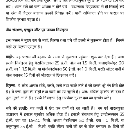
दिन
बाद
करें
तथा
दूसरी
सिंचाई
कतानुसार
बुवाई
के
दिन
बाद
30-35
आवश्य
70-75
करें।
ध्यान
रखें
की
पानी
अधिक
न
होने
पावे।
यथासंभव
स्प्रिंकलर
से
ही
सिंचाई
करें
या
खेत
में
स्ट्रिप
बनाकर
हल्की
सिंचाई
करें।
पानी
अधिकता
होने
पर
फसल
पर
विपरीत
प्रभाव
पड़ता
हैं।
पौध
संरक्षण
प्रमुख
कीट
एवं
उनका
नियंत्रण
,
इस
फसल
में
मुख्य
रूप
से
माहों
थ्रिप्स
तथा
चने
की
इल्ली
से
नुकसान
होता
हैं।
जिनमें
,
माहों
एवं
थ्रिप्स
प्रमुख
हैं।
शु
माहों:-
यह
फसल
की
बढ़वार
के
समय
से
नुकसान
पहुंचाना
रू
कर
देता
हैं।
अतः
25
.
.
1.5
.
.
30
इसके
नियंत्रण
हेतु
मेटासिस्टाक्स
ई
सी
घोल
का
मि
ली
याडाएमिथोएट
.
.
1-1.5
.
.
36
.
.
1.0
.
.
ई
सी
का
मि
ली
या
मोनोकोटोफास
ई
सी
का
मि
ली
प्रति
लीटर
पानी
में
15
घोल
बनाकर
दिनों
की
अंतराल
से
छिड़काव
करें।
थ्रिप्स:-
,
,
ये
कीट
अत्यंत
छोटे
पतले
लम्बे
तथा
चपटे
होते
हैं
जो
करले
भूरे
रंग
लिये
होते
,
हैं।
ये
पत्ती
फूल
की
बोड़ी
तथा
फलों
का
रस
चूसते
हैं।
अतः
अधिक
प्रकोप
की
दशा
में
फूल
मुड़ने
लगते
हैं।
इसके
नियंत्रण
हेतु
उपरोक्तानुसार
दवा
का
प्रयोग
करें।
चने
की
इल्ली:-
यह
फली
में
छेद
कर
दानों
को
खा
जाती
हैं।
नम
एवं
बादलयुक्त
35
वातावरण
में
इसका
प्रकोप
अधिक
होता
हैं।
इसकी
रोकथाम
हेतु
इण्डोसल्फान
.
.
1.5-2.0
.
.
50
.
.
1.0
.
.
ई
सी
दवा
का
मि
ली
अथवा
पैराथियान
ई
सी
दवा
मि
ली
या
25
.
. 1
.
.
15
क्यूनालुस
ई
सी
मि
ली
प्रति
लीटर
पानी
की
दर
से
घोल
बनाकर
दिनों
की