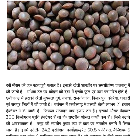
रबी
मौसम
की
एक
महत्वपूर्ण
फसल
हैं।
इसकी
खेती
आमतौर
पर
समशीतोष्ण
जलवायु
में
की
जाती
हैं।
अधिक
ठंड
एवं
कोहरा
की
दशा
में
इसके
फूल
एवं
फल
प्रभावित
होते
हैं।
,
,
,
,
,
छत्तीसगढ़
में
इसकी
खेती
मुख्यतः
दुर्ग
कवर्धा
राजनांदगांव
बिलासपुर
कोरिया
धमतरी
21
एवं
रायपुर
जिलों
में
की
जाती
हैं।
वर्तमान
में
छत्तीसगढ़
में
इसकी
खेती
लगभग
हजार
हेक्टेयर
में
की
जाती
हैं।
जिसका
उत्पादन
पांच
हजार
टन
हैं।
इसकी
औसत
पैदावार
300
किलोग्राम
प्रति
हेक्टेयर
हैं
जो
कि
राष्ट्रीय
औसत
काफी
कम
हैं।
जिसे
बढ़ाने
आवश्यक
की
ता
हैं।
मसूर
की
उपयोग
मुख्य
रूप
से
दाल
एवं
नमकीन
बनाने
में
किया
24.2
,
60.8
,
5
जाता
हैं।
इसमें
प्रोटीन
प्रतिशत
कार्बोहाइड्रेट
प्रति
श
त
कैल्शियम