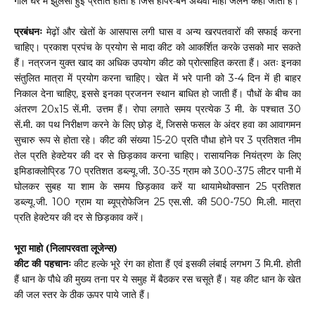
गोल घेरे में झुलसी हुई प्रतीत होती है जिसे हाॅपर-बर्न अथवा माहो जलन कहा जाता हैं।
प्रबंधनः
मेढ़ों और खेतों के आसपास लगी घास व अन्य खरपतवारों की सफाई करना
चाहिए। प्रकाश प्रपंच के प्रयोग से मादा कीट को आकर्शित करके उसको मार सकते
हैं। नत्रजन युक्त खाद का अधिक उपयोग कीट को प्रोत्साहित करता हैं। अतः इनका
संतुलित मात्रा में प्रयोग करना चाहिए। खेत में भरे पानी को
दिन में ही बाहर
3-4
निकाल देना चाहिए
इससे इनका प्रजनन स्थान बाधित हो जाती हैं। पौधों के बीच का
,
अंतरण
सें.मी. उत्तम हैं। रोपा लगाते समय प्रत्येक
मी. के पश्चात
20
15
3
30
x
सें.मी. का पथ निरीक्षण करने के लिए छोड़ दें
जिससे फसल के अंदर हवा का आवागमन
,
सुचारु रूप से होता रहे। कीट की संख्या
प्रति पौधा होने पर
प्रतिशत नीम
15-20
3
तेल प्रति हेक्टेयर की दर से छिड़काव करना चाहिए। रासायनिक नियंत्रण के लिए
इमिडाक्लोप्रिड
प्रतिशत डब्ल्यू.जी.
ग्राम को
लीटर पानी में
70
30-35
300-375
घोलकर सुबह या शाम के समय छिड़काव करें या थायामेथोक्सान
प्रतिशत
25
डब्ल्यू.जी.
ग्राम या ब्यूप्रोफेजिन
एस.सी. की
मि.ली. मात्रा
100
25
500-750
प्रति हेक्टेयर की दर से छिड़काव करें
।
भूरा माहो (निलापरवता लूजेन्स)
कीट की पहचानः
कीट हल्के भूरे रंग का होता हैं एवं इसकी लंबाई लगभग
मि.मी. होती
3
हैं धान के पौधे की मुख्य तना पर ये समुह में बैठकर रस चसूते हैं। यह कीट धान के खेत
की जल स्तर के ठीक ऊपर पाये जाते हैं।