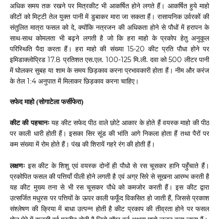
अधिक समय तक रखने पर मित्रकीट भी आकर्षित होने लगते हैं। आकर्षित हुये माहो
कीटों को मिट्टी तेल युक्त पानी में डुबाकर मारा जा सकता हैं। रासायनिक उर्वरकों की
संतुलित मात्रा फसल को दे
क्योंकि नत्रजन की अधिकता होने से पौधों में हरापन के
,
साथ-साथ कोमलता भी बढ़ने लगती है जो कि हरा माहो के प्रकोप हेतु अनुकूल
परिस्थिति पैदा करता हैं। हरा माहो की संख्या
कीट प्रति पौधा होने पर
15-20
इमिडाक्लोप्रिड
प्रतिशत एस.एल.
मि.ली. दवा को
लीटर पानी
17.8
100-125
500
में घोलकर सुबह या शाम के समय छिड़काव करना प्रभावकारी होता हैं। नीम और करंज
के तेल
अनुपात में मिलाकर छिड़काव करना चाहिए।
1
4
:
सफेद माहो (सोगाटेला फर्सीफेरा)
कीट की पहचानः
यह कीट सफेद पीठ वाले छोटे आकार के होते हैं वयस्क माहो की पीठ
पर काली धारी होती हैं। इसका सिर सूंड की भांति आगे निकला होता हैं तथा पैरों पर
कम संख्या में रोम होते हैं। पंख की शिरायें गहरे रंग की होती हैं।
लक्षणः
इस कीट के शिशु एवं वयस्क दोनों ही पौधो से रस चूसकर हानि पहुँचाते हैं।
प्रकोपित फसल की पत्तियाँ पीली होने लगती है एवं अग्र सिरे से सूखना आरम्भ करती है
यह कीट मुख्य तना से भी रस चूसकर पौधे को कमजोर करती हैं। इस कीट द्वारा
उत्सर्जित मधुरस पर पत्तियों के ऊपर काली फफूँद विकसित हो जाती हैं
जिससे प्रकाश
,
संश्लेषण की क्रिया में बाधा उत्पन्न होती है कीट प्रकाप की तीव्रता होने पर फसल