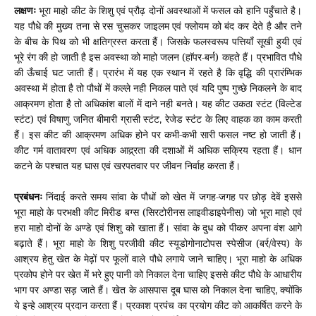
लक्षणः
भूरा माहो कीट के शिशु एवं प्रौढ़ दोनों अवस्थाओं में फसल को हानि पहुँचाते है।
यह पौधे की मुख्य तना से रस चुसकर जाइलम एवं फ्लोयम को बंद कर देते है और तने
के बीच के पिथ को भी क्षतिग्रस्त करता हैं। जिसके फलस्वरूप पत्तियाँ सूखी हुयी एवं
भूरे रंग की हो जाती है इस अवस्था को माहो जलन (हाॅपर-बर्न) कहते हैं। प्रभावित पौधे
की ऊँचाई घट जाती हैं। प्रारंभ में यह एक स्थान में रहते है कि वृद्धि की प्रारंम्भिक
अवस्था में होता है तो पौधों में कल्ले नही निकल पाते एवं यदि पुष्प गुच्छे निकलने के बाद
आक्रमण होता है तो अधिकांश बालों में दाने नही बनते। यह कीट उकठा स्टंट (विल्टेड
स्टंट) एवं विषाणु जनित बीमारी ग्रासी स्टंट
रेजेड स्टंट के लिए वाहक का काम करती
,
हैं। इस कीट की आक्रमण अधिक होने पर कभी-कभी सारी फसल नष्ट हो जाती हैं।
कीट गर्म वातावरण एवं अधिक आद्र्रता की दशाओं में अधिक सक्रिय रहता हैं। धान
कटने के पश्चात यह घास एवं खरपतवार पर जीवन निर्वाह करता हैं।
प्रबंधनः
निंदाई करते समय सांवा के पौधों को खेत में जगह-जगह पर छोड़ देवें इससे
भूरा माहो के परभक्षी कीट मिरीड बग्स (सिरटोरीनस लाइवीडाइपेनीस) जो भूरा माहो एवं
हरा माहो दोनों के अण्डे एवं शिशु को खाता हैं। सांवा के दुध को पीकर अपना वंश आगे
बढ़ाते हैं। भूरा माहो के शिशु परजीवी कीट स्यूडोगोनाटोपस स्पेसीज (बर्र/वेस्प) के
आश्रय हेतु खेत के मेढ़ों पर फूलों वाले पौधे लगाये जाने चाहिए। भूरा माहो के अधिक
प्रकोप होने पर खेत में भरे हुए पानी को निकाल देना चाहिए इससे कीट पौधे के आधारीय
भाग पर अण्डा सड़ जाते हैं। खेत के आसपास दूब घास को निकाल देना चाहिए
क्योंकि
,
ये इन्हे आश्रय प्रदान करता हैं। प्रकाश प्रपंच का प्रयोग कीट को आकर्षित करने के