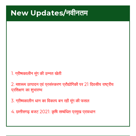
New Updates/नवीनतम
1. ग्रीष्मकालीन मूंग की उन्नत खेती
2. मशरूम उत्पादन एवं प्रसंस्करण प्रौद्योगिकी पर 21 दिवसीय राष्ट्रीय
प्रशिक्षण का शुभारम्भ
3. ग्रीष्मकालीन धान का विकल्प बन रही मूंग की फसल
4. छत्तीसगढ़ बजट 2021: कृषि सम्बंधित प्रमुख प्रावधान
5. मासिक कृषि एवं पशुपालन कार्ययोजना (मार्च)
6. अच्छा मुनाफा कमाने के लिए (फरवरी-मार्च) में करें इन 10 सब्जियों की खेती
7. अधिक मुनाफा कमाने हेतु करें- ग्रीष्मकालीन भिण्डी की खेती