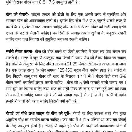
भूमि जिसका पीएच मान 6-8--7-5 उपयुक्त होती है।
खेत की तैयारी-
चाइना एस्टर की खेती के लिए एक अच्छी तरह से प्रबंधित और
समतल खेत की आवश्यकता होती है। इसके लिए खेत में 2 से 3 जुताई अच्छी तरह से
करने के बाद खेत में पाटा लागाना चाहिए और उसमें 5-6 टन गोबर की सड़ी खाद प्रति
एकड़ की दर से मिलानी चाहिए। क्यारियों की लम्बाई अपनी सुविधा के अनुसार रखनी
चाहिए तथा जल निकास की समुचित व्यवस्था रखनी चाहिए।
नर्सरी तैयार करना-
बीज को बीज बक्से या ऊँची क्यारियों में डाल कर पौध तैयार कर
सकते है। भारत में जून से अक्टूबर तक किसी भी समय पौध को तैयार किया जा सकता
है। बीज के अंकुरण के लिए उचित तापमान 21-25 डिग्री सेल्सियस अच्छा माना जाता
है। एक एकड़ क्षेत्र के लिए लगभग 125-150 ग्राम बीज पर्याप्त होता है। नर्सरी के
लिए मिट्टी, बालू तथा गोबर की खाद के मिश्रण 1ः1ः1 से 1 मीटर चैड़ी तथा 3-6
मीटर लम्बी क्यारियाँ तैयार करनी चाहिए। बीज को 5 सेमी फासले वाली कतार पर 1
सेमी दूरी पर गिराना चाहिए तथा बीज को सड़ी गोबर की खाद या छनी हुई पत्ती की खाद
से ढक देना चाहिए, ध्यान रहे बीजों को ज्यादा गहराई में नही डालें। नर्सरी में महीन
हजारे से पानी देते रहना चाहिए जिससे नमी बनी रहे।
रोपाई एवं पौधे तथा लाइन के बीच की दूरी-
रोपाई के लिए स्वस्थ तथा रोग मुक्त
अंकुरित पौध का उपयोग करना चाहिए। जब पौध में 3 से 4 पत्तियां आ जाए तब रोपाई
के लिए उपयुक्त होती है। रोपाई से पहले हमें पौध की जड़ों को कवकनाशी घोल में
डुबोना चाहिए जिससे कवकजनित बीमारी से बचाया जा सके। पौध को शाम के समय