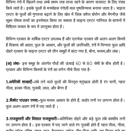
विभिन्न रंगो में खिलने तथा लम्बे समय तक ताजा रहने के कारण सजावट के लिए पंसद
किये जाते है। इसके फूलों से मनमोहक रंगोली माल पुष्पविन्यास बनाया जाता है। चाइना
एस्टर के फूलों की गुणवत्ता बढ़ाने के लिए खेत में ज़िंक कॉपर बोरोन और मैगनीज़ जैसे
सूक्ष्म पोषक तत्वों का इस्तेमाल किया जा सकता है चाइना एस्टर नारियल के बागानों में
मिश्रित फसल के रूप में उपयुक्त होता है।
विभिन्न प्रकार के वार्षिक एस्टर उपलब्ध हैं और प्रत्येक प्रकार की अलग-अलग किस्में
हैं विकास की आदत, फूल के आकार, और फूलों की उपस्थिति, रंगों में भिन्नता फूल आदि
दोहरे प्रकार के चाइना एस्टर को तीन समूहों में बांटा गया है, बौना, मध्यम,और लंबा।
(अ) लंबा-
इस समूह के अंतर्गत पौधों की ऊंचाई 60 से 80 सेमी के बीच होती है।
प्रकार और विभिन्न किस्मों के रंगों का वर्णन नीचे दिया गया है-
1.अमेरिकी शाखाएँ:-
लंबे तने वाले फूलों की विस्तृत श्रृंखला होती है रंग यानी, गहरा
नीला, हल्का नीला, गुलाबी, लाल, और बैंगन हैं
2.बैंक्वेट पाउडर पफ्स:-
फूल मध्यम आकार के होते हैं, कठोर तनों पर उत्पन्न होता है।
फूल अलग-अलग रंगों में पाए जाते हैं ।
3.राजकुमारी और विशाल राजकुमारीः-
अतिरिक्त दोहरे और बड़े फूल लंबे काष्ठीय तनों
पर उत्पन्न होता है। इस प्रकार में पाए जाने वाले रंग गुलाबी होते हैं गहरा पीला, नीला,
क्रीम सफेद, पंक्ति, गहरा लाल, कैरमाइन, सफेद, नीबू पीला आदि, यह किस्म कटे हुए