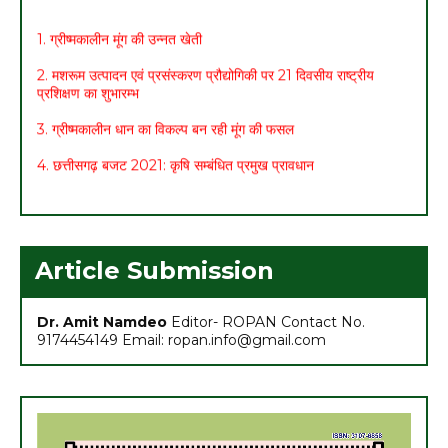
1. ग्रीष्मकालीन मूंग की उन्नत खेती
2. मशरूम उत्पादन एवं प्रसंस्करण प्रौद्योगिकी पर 21 दिवसीय राष्ट्रीय
प्रशिक्षण का शुभारम्भ
3. ग्रीष्मकालीन धान का विकल्प बन रही मूंग की फसल
4. छत्तीसगढ़ बजट 2021: कृषि सम्बंधित प्रमुख प्रावधान
5. मासिक कृषि एवं पशुपालन कार्ययोजना (मार्च)
6. अच्छा मुनाफा कमाने के लिए (फरवरी-मार्च) में करें इन 10 सब्जियों की खेती
7. अधिक मुनाफा कमाने हेतु करें- ग्रीष्मकालीन भिण्डी की खेती
Article Submission
Dr. Amit Namdeo
Editor- ROPAN Contact No.
9174454149 Email: ropan.info@gmail.com