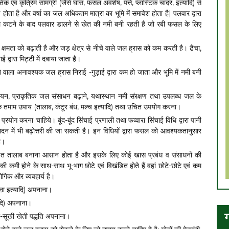
क एवं कृत्रिम सामग्री (जैसे घास, फसल अवशेष, पत्ते, प्लास्टिक चादर, इत्यादि) से
ण होता है और वर्षा का जल अधिकतम मात्रा का भूमि में समावेश होता है| पलवार द्वारा
टने के बाद पलवार डालने से खेत की नमी बनी रहती है जो रबी फसल के लिए
क्षमता को बढ़ाती है और जड़ क्षेत्र से नीचे वाले जल ह्रास को कम करती है। ढैंचा,
द्वारा मिट्टी में दबाया जाता है।
 होने वाला अनावश्यक जल ह्रास निराई -गुड़ाई द्वारा कम हो जाता और भूमि में नमी बनी
 संचयन, प्राकृतिक जल संसाधन बढ़ाने, यथास्थान नमी संरक्षण तथा उपलब्ध जल के
 तमाम उपाय (तालाब, कंटूर बंध, मल्च इत्यादि) तथा उचित उपयोग करना।
रयोग करना चाहिये। बूंद-बूंद सिंचाई प्रणाली तथा फव्वारा सिंचाई विधि द्वारा पानी
 भी बढ़ोत्तरी की जा सकती है। इन विधियों द्वारा फसल को आवश्यकतानुसार
है।
ंडित तालाब बनाना आसान होता है और इसके लिए कोई खास प्रबंध व संसाधनों की
ं की कमी होने के साथ-साथ भू-भाग छोटे एवं विखंडित होते हैं वहां छोटे-छोटे एवं कम
योगिक और व्यवहार्य है।
ऩा इत्यादि) अपनाना।
ादि) अपनाना।
ग
ी-सूखी खेती पद्धति अपनाना।