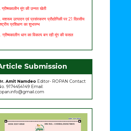
. ग्रीष्मकालीन मूंग की उन्नत खेती
. मशरूम उत्पादन एवं प्रसंस्करण प्रौद्योगिकी पर 21 दिवसीय
ाष्ट्रीय प्रशिक्षण का शुभारम्भ
. ग्रीष्मकालीन धान का विकल्प बन रही मूंग की फसल
. छत्तीसगढ़ बजट 2021: कृषि सम्बंधित प्रमुख प्रावधान
. मासिक कृषि एवं पशुपालन कार्ययोजना (मार्च)
. अच्छा मुनाफा कमाने के लिए (फरवरी-मार्च) में करें इन 10
ब्जियों की खेती
Article Submission
. अधिक मुनाफा कमाने हेतु करें- ग्रीष्मकालीन भिण्डी की खेती
Dr. Amit Namdeo
Editor- ROPAN Contact
No. 9174454149 Email:
ropan.info@gmail.com