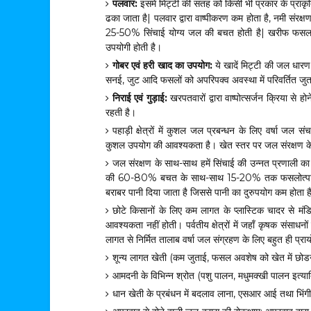
पलवार:
इसमें मिट्टी की सतह को किसी भी प्रकार के प्राकृति
ढका जाता है| पलवार द्वारा वाष्पीकरण कम होता है, नमी संरक्ष
25-50% सिंचाई योग्य जल की बचत होती है| खरीफ फसल क
उपयोगी होती है।
गोबर एवं हरी खाद का उपयोग:
ये खादें मिट्टी की जल धारण 
सनई, जुट आदि फसलों को अपरिपक्व अवस्था में परिवर्तित जुताई 
निराई एवं गुड़ाई:
खरपतवारों द्वारा वाष्पोत्सर्जन क्रिया से
रहती है।
पहाड़ी क्षेत्रों में कुशल जल प्रबन्धन के लिए वर्षा जल
कुशल उपयोग की आवश्यकता है। खेत स्तर पर जल संरक्षण के
जल संरक्षण के साथ-साथ हमें सिंचाई की उन्नत प्रणाली का प्
की 60-80% बचत के साथ-साथ 15-20% तक फसलोत्पादन में
बराबर पानी दिया जाता है जिससे पानी का दुरुपयोग कम होता 
छोटे किसानों के लिए कम लागत के प्लास्टिक चादर से म
आवश्यकता नहीं होती। पर्वतीय क्षेत्रों में जहाँ कृषक संसाधनो
लागत से निर्मित तालाब वर्षा जल संग्रहण के लिए बहुत ही प्रा
शून्य लागत खेती (कम जुताई, फसल अवशेष को खेत में छोड
आमदनी के विभिन्न श्रोत (पशु पालन, मधुमक्खी पालन इत्य
धान खेती के प्रबंधन में बदलाव लाना, एसआर आई तथा भिंग