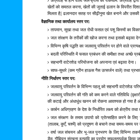
अप्रवाह से होने वाली जल-ह्रास की रोकथाम: अप्रवाह द्वारा 
खेतों को समतल करना, खेतों की जुताई ढलान के विपरीत दिशा
मिलता है| ढलानदार सतह पर सीढ़ीनुमा खेत बनाने और उसकी 
वैज्ञानिक तथा कार्यालय स्तर पर:
तापमान, सूखा तथा जल रोधी फसल एवं पशु किस्मों का वि
जल संरक्षण के तरीकों की खोज करना तथा इसको बढ़ावा दे
विभिन्न कृषि पद्धति का जलवायु परिवर्तन पर होने वाले प्र
बदली परिस्थिति में फसल प्रबंधन की समीक्षा तथा अच्छे 
सहभागी वाटेरशेड परियोजना को अपनाना एवं बढ़ावा देना।
साफ-सुथरे (कम ग्रीन हाऊस गैस उत्सर्जन वाले) तथा प्
नीति निर्धारण स्तर पर:
जलवायु परिवर्तन के विभिन्न पहलू को सहभागी वाटेरशेड पर
जलवायु परिवर्तन की गति को कम करने वाले गतिविधि (वृक्षारो
की कटाई और अंधाधुंध खनन को रोकना आवश्यक हो गया है और 
कार्बन अधिग्रहण के देश के निर्धारित लक्ष्य को क्षेत्रीय 
जल संरक्षण के तमाम उपायो को प्रोत्साहित करने के लिए
(तालाब, कुएँ, चश्में) को प्रदूषण से बचाने तथा समय-समय पर
वर्षा जल संचयन और भू-जल पुनभरण के लिए विभिन्न तकनीक 
डैम, गौबियन संरचना इत्यादि का प्रयोग सफलतापूर्वक किया 