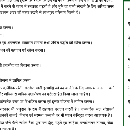
होने वाले जल ह्रास को रोकने के लिए जो उपाय करने चाहिए वे है: खेतों की मेड़बंदी,
 में करने से बहाव में रुकावट पड़ती है और भूमि को पानी सोखने के लिए अधिक समय
म
ढलान अंदर की तरफ रखने से लाभप्रद परिणाम मिलते हैं।
क
कास करना।
ना।
क
त्यक्ष एवं अप्रत्यक्ष आकंलन लगाना तथा उचित पद्धति की खोज करना।
2
प्रबंधन की पहचान एवं खोज करना।
म
रभावी तकनीक का विकास करना।
2
म
ियोजना में शामिल करना।
पण,जैविक खेती, संरक्षित खेती इत्यादि) को बढ़ावा देने के लिए व्यवस्था करना। वनों
2
अधिक से अधिक वृक्षारोपण को प्रोत्साहित किया जाना चाहिये।
क
तथा वाटेरशेड स्तर पर विभाजित करना एवं इनके योजना में शामिल करना।
 सरकार भी अनुदान के रूप में सहायता प्रदान करती है
।
पारम्परिक जल संसाधनों
 उनकी सफाई, निर्माण एवं मरम्मत करवाने पर भी ध्यान केन्द्रित करना आवश्यक है।
ब
जैसे फैरो-सीमेंट टैंक, पुनभरण कुँए, गड्ढे एवं खाईयां, परकोलशन तालाब, चेक-
जा सकता है।